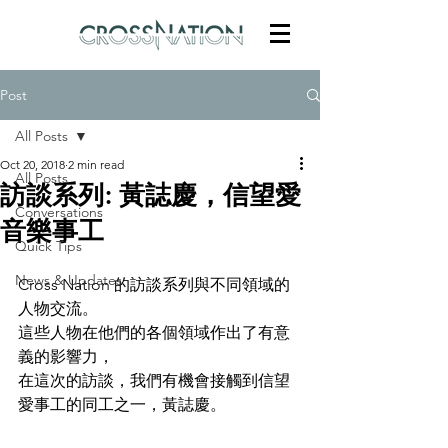
Post
All Posts
Oct 20, 2018
2 min read
All Posts
訪談系列: 黃誌慶，信望愛
Conversations
音樂事工
Quick Tips
News & Updates
Cross Nation 的訪談系列與不同領域的
人物交流。
這些人物在他們的各個領域作出了有意
義的影響力，
在這次的訪談，我們有機會接觸到信望
愛事工的同工之一，黃誌慶。