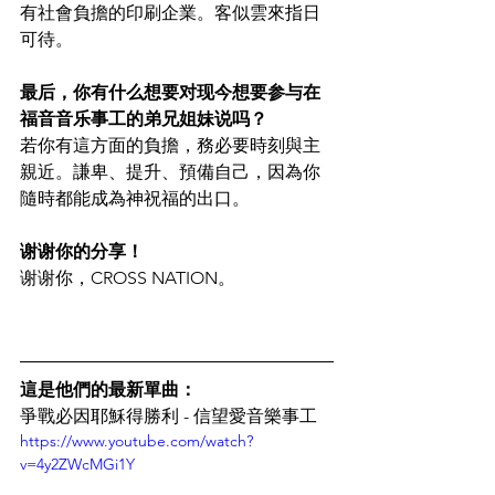
有社會負擔的印刷企業。客似雲來指日
可待。
最后，你有什么想要对现今想要参与在
福音音乐事工的弟兄姐妹说吗？
若你有這方面的負擔，務必要時刻與主
親近。謙卑、提升、預備自己，因為你
隨時都能成為神祝福的出口。
谢谢你的分享！
谢谢你，CROSS NATION。
這是他們的最新單曲：
爭戰必因耶穌得勝利 - 信望愛音樂事工
https://www.youtube.com/watch?
v=4y2ZWcMGi1Y